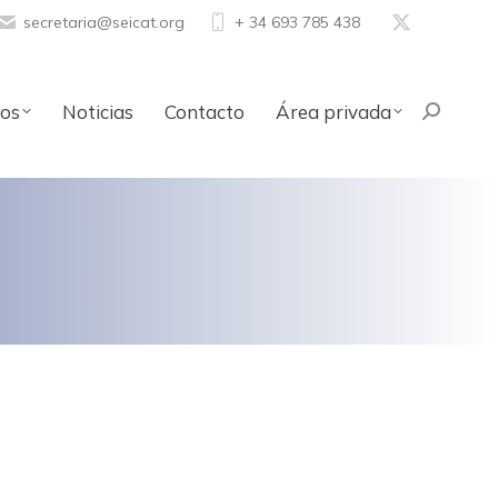
secretaria@seicat.org
+ 34 693 785 438
X-
Twitter
page
os
Noticias
Contacto
Área privada
Buscar:
opens
in
new
window