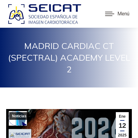
Menú
MADRID CARDIAC CT
(SPECTRAL) ACADEMY LEVEL
2
Noticias
Ene
12
2025