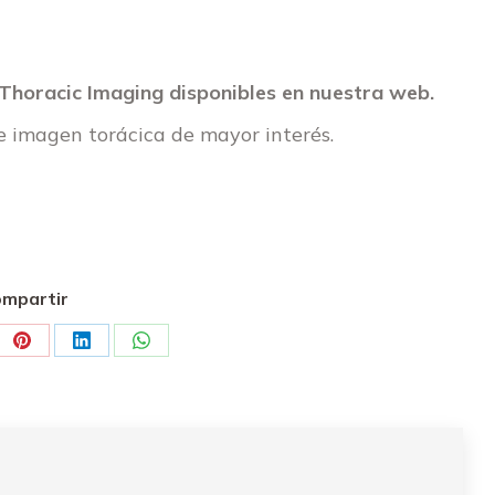
 Thoracic Imaging disponibles en nuestra web.
re imagen torácica de mayor interés.
mpartir
e
Share
Share
Share
on
on
on
ter
Pinterest
LinkedIn
WhatsApp