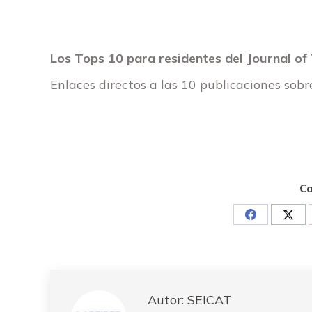
Los Tops 10 para residentes del Journal of
Enlaces directos a las 10 publicaciones sob
Co
Share
Shar
on
on
Facebook
Twit
Autor:
SEICAT