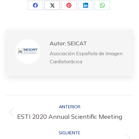
Share
Share
Share
Share
Share
on
on
on
on
on
Facebook
Twitter
Pinterest
LinkedIn
WhatsApp
Autor:
SEICAT
Asociación Española de Imagen
Cardiotorácica
Navegación
ANTERIOR
entre
Publicación
ESTI 2020 Annual Scientific Meeting
publicaciones
anterior:
SIGUIENTE