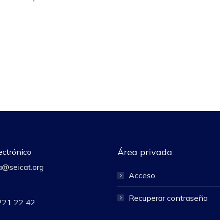
Área privada
ectrónico
a@seicat.org
Acceso
Recuperar contraseña
221 22 42