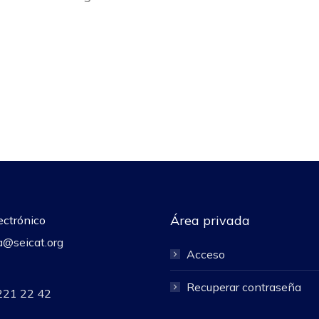
Área privada
ectrónico
a@seicat.org
Acceso
Recuperar contraseña
221 22 42